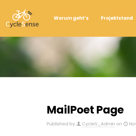
Worum geht’s
Projektstand
MailPoet Page
Published by
CycleS_Admin
on
No