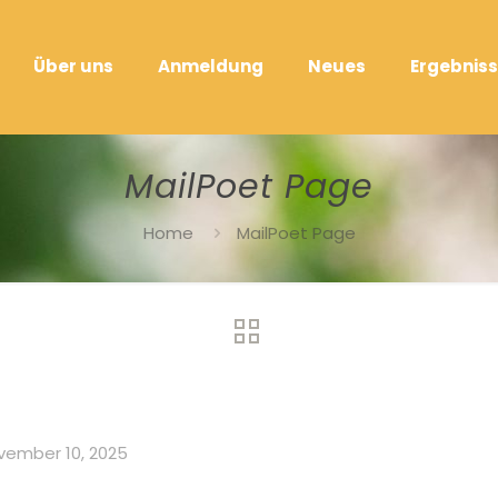
Über uns
Anmeldung
Neues
Ergebniss
MailPoet Page
Home
MailPoet Page
vember 10, 2025